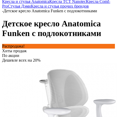
Кресла и стулья Anatomica
Кресла TCT Nanotec
Кресла Comf-
Pro
Стулья Дэми
Кресла и стулья прочих брендов
-
Детское кресло Anatomica Funken с подлокотниками
Детское кресло Anatomica
Funken с подлокотниками
Распродажа!
Хиты продаж
По акции
Дешевле всех на 20%