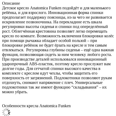
Описание
Детское кресло Anatomica Funken подойдёт и для маленького
ребёнка, и для взрослого. Инновационная форма спинки
предполагает поддержку поясницы, из-за чего не развивается
искривление позвоночника. На перекладине есть шкала
регулировки высоты сиденья и спинки под опеределённый
рост. Облегчённая крестовина позволяет легко перемещать
кресло по комнате. Возможность включения блокировки колёс
при помощи рычажка обладает особой пользой – при
блокировке ребёнок не будет ёрзать на кресле и тем самым
отвлекаться. Регулировка глубины сиденья – ещё одна важная
функция, позволяющая сидеть за ним человеку любого роста.
При производстве деталей использовался инновационный
ударопрочный ABS-пластик, поэтому кресло прослужит вам
долгие годы. Для сетчатой спинки высокого качества в
комплекте с креслом идут чехлы, чтобы защитить его
поверхность от загрязнений. Подлокотники позволяют рукам
отдохнуть, снимают напряжение с плеч. Универсальные
подлокотники так же имеют функцию “складывания” – их
можно убрать.
Особенности кресла Anatomica Funken