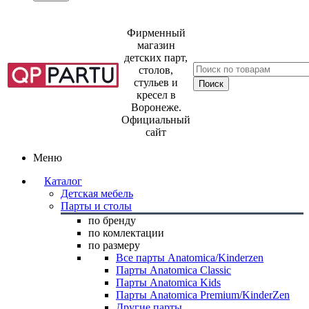
Фирменный
магазин
детских парт,
столов,
стульев и
кресел в
Воронеже.
Официальный
сайт
Меню
Каталог
Детская мебель
Парты и столы
по бренду
по комлектации
по размеру
Все парты Anatomica/Kinderzen
Парты Anatomica Classic
Парты Anatomica Kids
Парты Anatomica Premium/KinderZen
Другие парты