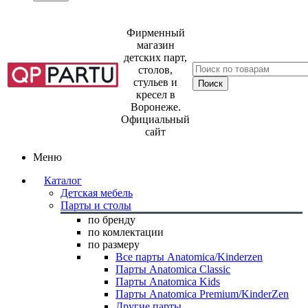
Фирменный
магазин
детских парт,
столов,
стульев и
кресел в
Воронеже.
Официальный
сайт
Меню
Каталог
Детская мебель
Парты и столы
по бренду
по комлектации
по размеру
Все парты Anatomica/Kinderzen
Парты Anatomica Classic
Парты Anatomica Kids
Парты Anatomica Premium/KinderZen
Другие парты