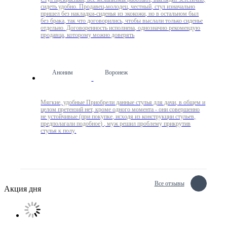
сидеть удобно. Продавец-молодец, честный, стул изначально
пришел без накладки-сиденья из экокожи, но в остальном был
без брака, так что договорились, чтобы выслали только сиденье
отдельно. Договоренность исполнена, однозначно рекомендую
продавца, которому можно доверять
Аноним
Воронеж
Мягкие, удобные Приобрели данные стулья для дачи, в общем и
целом претензий нет, кроме одного момента - они совершенно
не устойчивые (при покупке, исходя из конструкции стульев,
предполагали подобное) , муж решил проблему прикрутив
стулья к полу.
Все отзывы
Акция дня