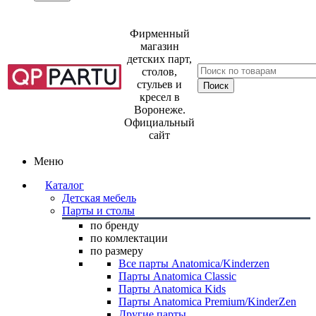
Фирменный
магазин
детских парт,
столов,
стульев и
кресел в
Воронеже.
Официальный
сайт
Меню
Каталог
Детская мебель
Парты и столы
по бренду
по комлектации
по размеру
Все парты Anatomica/Kinderzen
Парты Anatomica Classic
Парты Anatomica Kids
Парты Anatomica Premium/KinderZen
Другие парты