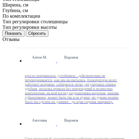
Ширина, см
Глубина, см
По комплектации
Тип регулировки столешницы
Тип регулировки высоты
Сбросить
Отзывы
Антон М.
Воронеж
кресло понравилось, устойчивое - действительно не
переворачивается, как мы ни пытались, блокираторы колес
работают исправно, собирается легко, регулировка спинки
удобная, посылка пришла без повреждений и полностью
комплектная. на мой взгляд подлокотники короткие, мнение
субъективное, может быть так и не нужно, но думаю можно
было бы сделать их длиннее - до края сиденья например.
Ангелина
Воронеж
Стул прекрасный, все механизмы работают, выглядит эстетично,