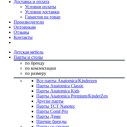
Доставка и оплата
Условия оплаты
Условия доставки
Гарантия на товар
Производители
Оптовикам
Отзывы
Контакты
Детская мебель
Парты и столы
по бренду
по комлектации
по размеру
Все парты Anatomica/Kinderzen
Парты Anatomica Classic
Парты Anatomica Kids
Парты Anatomica Premium/KinderZen
Другие парты
Парты TCT Nanotec
Парты Comf-Pro
Парты Дэми
Прочие бренды
Парты со стулом