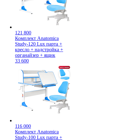
121 800
Комплект Anatomica
Study-120 Lux парта +
кресло + надстройка +
органайзер + ящик
33 600
116 000
Комплект Anatomica
Study-100 Lux парта +