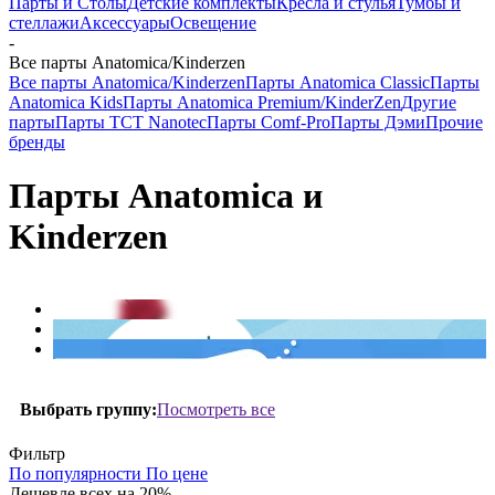
Парты и Столы
Детские комплекты
Кресла и стулья
Тумбы и
стеллажи
Аксессуары
Освещение
-
Все парты Anatomica/Kinderzen
Все парты Anatomica/Kinderzen
Парты Anatomica Classic
Парты
Anatomica Kids
Парты Anatomica Premium/KinderZen
Другие
парты
Парты TCT Nanotec
Парты Comf-Pro
Парты Дэми
Прочие
бренды
Парты Anatomica и
Kinderzen
Посмотреть все
Выбрать группу:
Фильтр
По популярности
По цене
Дешевле всех на 20%