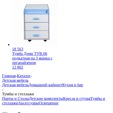
18 563
Тумба Дэми ТУВ.06
подкатная на 3 ящика с
органайзером
12 802
Главная
-
Каталог
-
Детская мебель
Детская мебель
Домашний кабинет
Кухня и бар
-
Тумбы и стеллажи
Парты и Столы
Детские комплекты
Кресла и стулья
Тумбы и
стеллажи
Аксессуары
Освещение