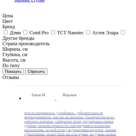
Цена
Цвет
Бренд
Дэми
Comf-Pro
TCT Nanotec
Астек Элара
Другие бренды
Страна производитель
Ширина, см
Глубина, см
Высота, см
По типу
Сбросить
Отзывы
Антон М.
Воронеж
кресло понравилось, устойчивое - действительно не
переворачивается, как мы ни пытались, блокираторы колес
работают исправно, собирается легко, регулировка спинки
удобная, посылка пришла без повреждений и полностью
комплектная. на мой взгляд подлокотники короткие, мнение
субъективное, может быть так и не нужно, но думаю можно