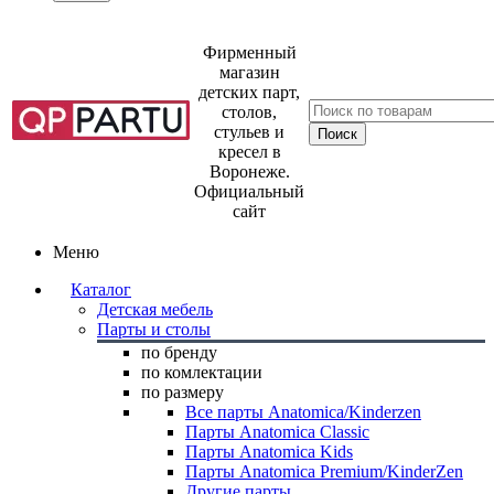
Фирменный
магазин
детских парт,
столов,
стульев и
кресел в
Воронеже.
Официальный
сайт
Меню
Каталог
Детская мебель
Парты и столы
по бренду
по комлектации
по размеру
Все парты Anatomica/Kinderzen
Парты Anatomica Classic
Парты Anatomica Kids
Парты Anatomica Premium/KinderZen
Другие парты