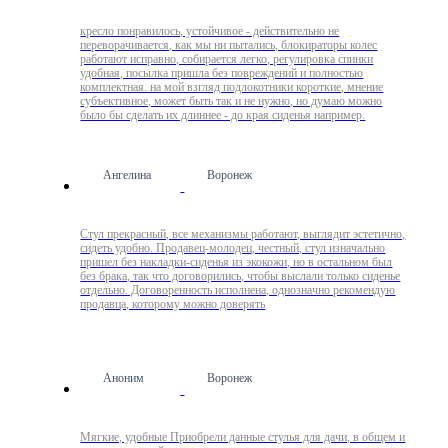
кресло понравилось, устойчивое - действительно не
переворачивается, как мы ни пытались, блокираторы колес
работают исправно, собирается легко, регулировка спинки
удобная, посылка пришла без повреждений и полностью
комплектная. на мой взгляд подлокотники короткие, мнение
субъективное, может быть так и не нужно, но думаю можно
было бы сделать их длиннее - до края сиденья например.
Ангелина
Воронеж
Стул прекрасный, все механизмы работают, выглядит эстетично,
сидеть удобно. Продавец-молодец, честный, стул изначально
пришел без накладки-сиденья из экокожи, но в остальном был
без брака, так что договорились, чтобы выслали только сиденье
отдельно. Договоренность исполнена, однозначно рекомендую
продавца, которому можно доверять
Аноним
Воронеж
Мягкие, удобные Приобрели данные стулья для дачи, в общем и