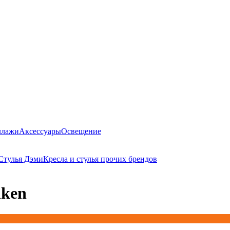
ллажи
Аксессуары
Освещение
Стулья Дэми
Кресла и стулья прочих брендов
nken