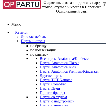
Фирменный магазин детских парт,
столов, стульев и кресел в Воронеже.
Официальный сайт
Меню
Каталог
Детская мебель
Парты и столы
по бренду
по комлектации
по размеру
Все парты Anatomica/Kinderzen
Парты Anatomica Classic
Парты Anatomica Kids
Парты Anatomica Premium/KinderZen
Другие парты
Парты TCT Nanotec
Парты Comf-Pro
Парты Дэми
Прочие бренды
Парты со стулом
Парты с надстройкой
Парты с полками