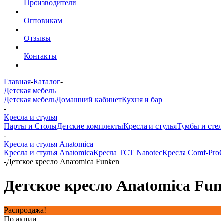
Производители
Оптовикам
Отзывы
Контакты
Главная
-
Каталог
-
Детская мебель
Детская мебель
Домашний кабинет
Кухня и бар
-
Кресла и стулья
Парты и Столы
Детские комплекты
Кресла и стулья
Тумбы и сте
-
Кресла и стулья Anatomica
Кресла и стулья Anatomica
Кресла TCT Nanotec
Кресла Comf-Pro
-
Детское кресло Anatomica Funken
Детское кресло Anatomica Fu
Распродажа!
По акции