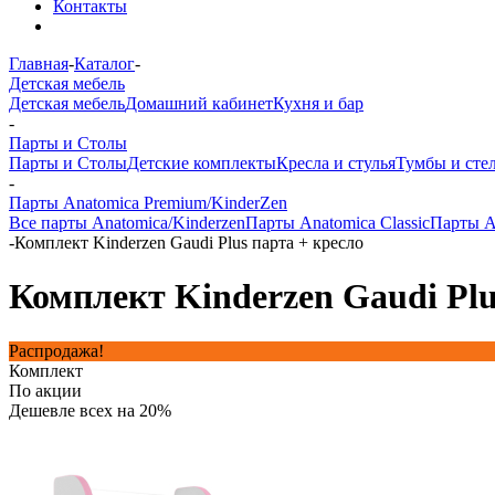
Контакты
Главная
-
Каталог
-
Детская мебель
Детская мебель
Домашний кабинет
Кухня и бар
-
Парты и Столы
Парты и Столы
Детские комплекты
Кресла и стулья
Тумбы и сте
-
Парты Anatomica Premium/KinderZen
Все парты Anatomica/Kinderzen
Парты Anatomica Classic
Парты A
-
Комплект Kinderzen Gaudi Plus парта + кресло
Комплект Kinderzen Gaudi Plu
Распродажа!
Комплект
По акции
Дешевле всех на 20%