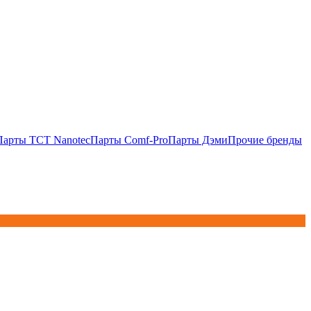
Парты TCT Nanotec
Парты Comf-Pro
Парты Дэми
Прочие бренды