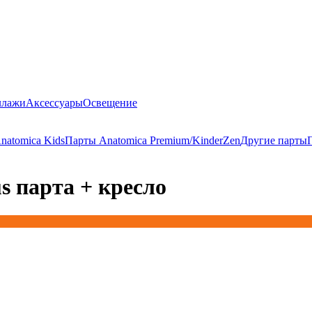
ллажи
Аксессуары
Освещение
natomica Kids
Парты Anatomica Premium/KinderZen
Другие парты
s парта + кресло