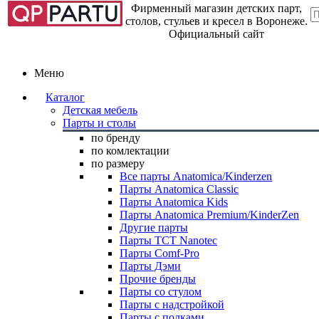
Фирменный магазин детских парт,
столов, стульев и кресел в Воронеже.
Официальный сайт
Меню
Каталог
Детская мебель
Парты и столы
по бренду
по комлектации
по размеру
Все парты Anatomica/Kinderzen
Парты Anatomica Classic
Парты Anatomica Kids
Парты Anatomica Premium/KinderZen
Другие парты
Парты TCT Nanotec
Парты Comf-Pro
Парты Дэми
Прочие бренды
Парты со стулом
Парты с надстройкой
Парты с полками